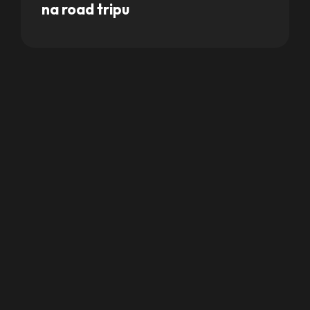
na road tripu
+387 61 137 847
rentacar.saf@gmail.com